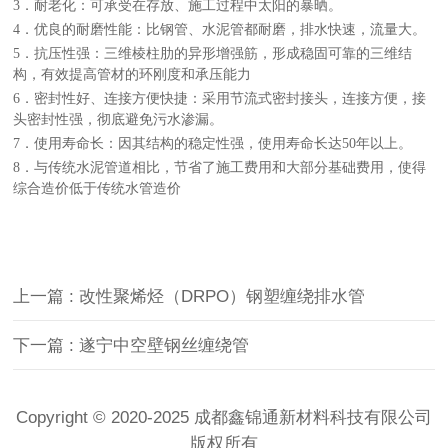
3
．
耐
老化：可承受在存放、施工过程中太阳的暴晒。
4
．优良的耐磨性能：比钢管、水泥管都耐磨，排水快速，流量大。
5
．
抗压性强：三维棱柱肋的异形增强筋，形成稳固可靠的三维结
构，有效提高管材的环刚度和承压能力
6
．
密封性好
、连接方便快捷
：采用节流式密封接头，连接方便，接
头密封性强
，彻底避免污水渗漏。
7
．
使用寿命长：因其结构的稳定性强，使用寿命长达
50
年以上。
8
．与传统水泥管道相比，节省了施工费用和大部分基础费用，使得
综合造价低于传统水管造价
上一篇 : 改性聚烯烃（DRPO）钢塑缠绕排水管
下一篇 : 遂宁中空壁钢丝缠绕管
Copyright © 2020-2025 成都鑫锦通新材料科技有限公司
版权所有