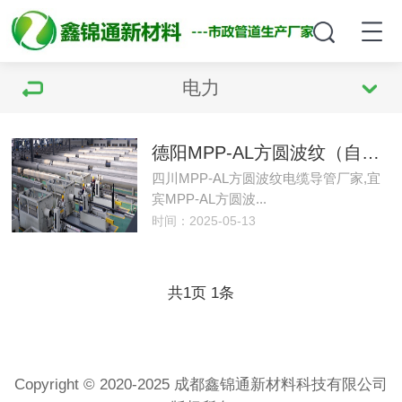
电力
德阳MPP-AL方圆波纹（自锁式）电缆导管
四川MPP-AL方圆波纹电缆导管厂家,宜
宾MPP-AL方圆波...
时间：2025-05-13
共
页
条
1
1
Copyright © 2020-2025 成都鑫锦通新材料科技有限公司